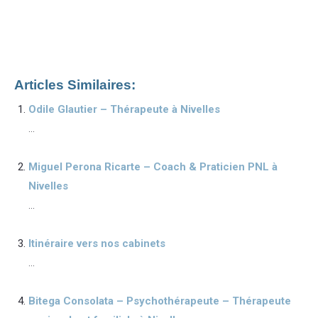
que, ainsi que, ensuite, voire, d’ailleurs, encore, de plus, quant
à, non seulement, mais encore, de surcroît, en outre
Articles Similaires:
Odile Glautier – Thérapeute à Nivelles
...
Miguel Perona Ricarte – Coach & Praticien PNL à
Nivelles
...
Itinéraire vers nos cabinets
...
Bitega Consolata – Psychothérapeute – Thérapeute