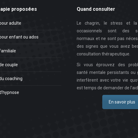
rapie proposées
Quand consulter
pour adulte
Le chagrin, le stress et la 
occasionnels sont des se
pour enfant ou ados
normaux et ne sont pas néces
des signes que vous avez bes
familiale
consultation thérapeutique.
de couple
Si vous éprouvez des prob
santé mentale persistants ou 
du coaching
interfèrent avec votre vie quot
est temps de demander de l’aid
d’hypnose
En savoir plus