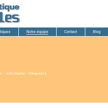
atiques
Notre équipe
Contact
Blog
ue
Odile Glautier – Thérapeute à…