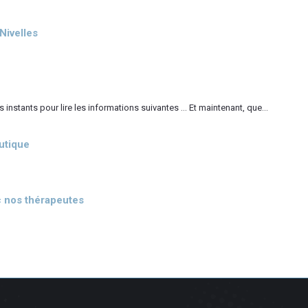
Nivelles
nstants pour lire les informations suivantes … Et maintenant, que...
utique
c nos thérapeutes