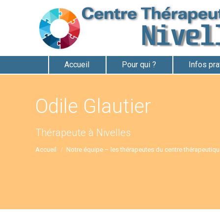
Accueil
Pour qui ?
Infos pr
Odile Glautier
Vous êtes ici :
Thérapeute à Nivelles
Accueil
Notre équipe – les thérapeutes du centre thérapeutiq