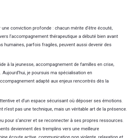
r une conviction profonde : chacun mérite d’être écouté,
vers l’accompagnement thérapeutique a débuté bien avant
s humaines, parfois fragiles, peuvent aussi devenir des
 aide à la jeunesse, accompagnement de familles en crise,
. Aujourd’hui, je poursuis ma spécialisation en
un accompagnement adapté aux enjeux rencontrés dès la
ttentive et d’un espace sécurisant où déposer ses émotions.
’est pas une technique, mais un véritable art de la présence.
lieu pour s’ancrer et se reconnecter à ses propres ressources.
ents deviennent des tremplins vers une meilleure
ne écoute active, communication non violente, relaxation et