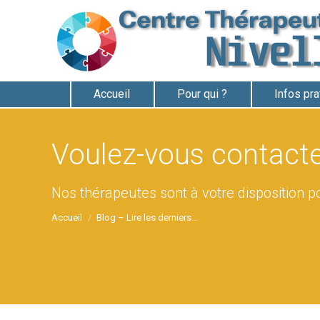
Accueil
Pour qui ?
Infos pr
Voulez-vous contacte
Vous êtes ici :
Nos thérapeutes sont à votre disposition p
Accueil
Blog – Lire les derniers…