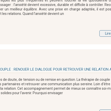
ychiques les plus fréquentes et peuvent toucher la vie quotidienne 
ager : l’anxiété devient excessive, durable et difficile à contrôler. Re
er un meilleur équilibre. Avec une prise en charge adaptée, il est pos
et les relations. Quand l’anxiété devient un
Lire
COUPLE : RENOUER LE DIALOGUE POUR RETROUVER UNE RELATION 
des de doute, de tension ou de remise en question. La thérapie de couple
s partenaires et retrouver une communication plus sereine. Loin d’être
e la relation. Cet accompagnement permet de mieux se connaître soi-
solides pour l’avenir. Pourquoi envisager