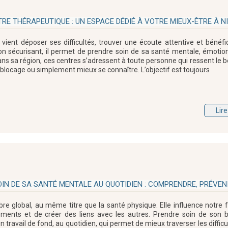
RE THÉRAPEUTIQUE : UN ESPACE DÉDIÉ À VOTRE MIEUX-ÊTRE À N
 vient déposer ses difficultés, trouver une écoute attentive et bénéfic
écurisant, il permet de prendre soin de sa santé mentale, émotion
dans sa région, ces centres s’adressent à toute personne qui ressent le 
n blocage ou simplement mieux se connaître. L’objectif est toujours
Lire
IN DE SA SANTÉ MENTALE AU QUOTIDIEN : COMPRENDRE, PRÉVENI
ibre global, au même titre que la santé physique. Elle influence notre
ements et de créer des liens avec les autres. Prendre soin de son b
n travail de fond, au quotidien, qui permet de mieux traverser les difficu