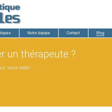
atiques
Notre équipe
Contact
Blog
r un thérapeute ?
our vous aider