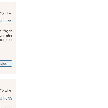
Like
LUTIONS
de façon
connaître
sible de
 plus
Like
LUTIONS