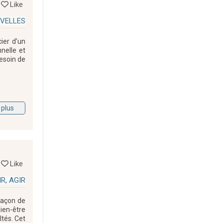
Like
IVELLES
ier d’un
nelle et
besoin de
 plus
Like
R, AGIR
 façon de
ien-être
ltés. Cet