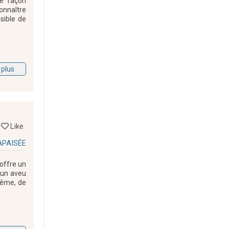
de façon
connaître
sible de
 plus
Like
APAISÉE
 offre un
 un aveu
même, de