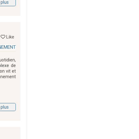
 plus
Like
INEMENT
otidien,
plexe de
n vit et
agnement
 plus