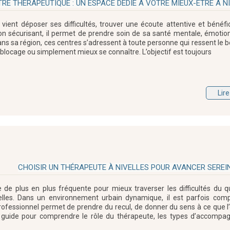
RE THÉRAPEUTIQUE : UN ESPACE DÉDIÉ À VOTRE MIEUX-ÊTRE À N
 vient déposer ses difficultés, trouver une écoute attentive et bénéfic
écurisant, il permet de prendre soin de sa santé mentale, émotion
dans sa région, ces centres s’adressent à toute personne qui ressent le 
n blocage ou simplement mieux se connaître. L’objectif est toujours
Lire
CHOISIR UN THÉRAPEUTE À NIVELLES POUR AVANCER SERE
de plus en plus fréquente pour mieux traverser les difficultés du qu
nnelles. Dans un environnement urbain dynamique, il est parfois com
ofessionnel permet de prendre du recul, de donner du sens à ce que l’o
us guide pour comprendre le rôle du thérapeute, les types d’accomp