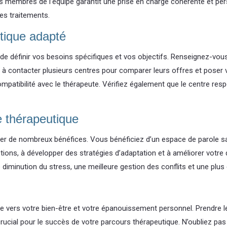
membres de l’équipe garantit une prise en charge cohérente et perso
es traitements.
tique adapté
 de définir vos besoins spécifiques et vos objectifs. Renseignez-vous
as à contacter plusieurs centres pour comparer leurs offres et pose
ompatibilité avec le thérapeute. Vérifiez également que le centre res
e thérapeutique
rter de nombreux bénéfices. Vous bénéficiez d’un espace de parole 
ns, à développer des stratégies d’adaptation et à améliorer votre qu
iminution du stress, une meilleure gestion des conflits et une plu
ve vers votre bien-être et votre épanouissement personnel. Prendre 
ucial pour le succès de votre parcours thérapeutique. N’oubliez pas