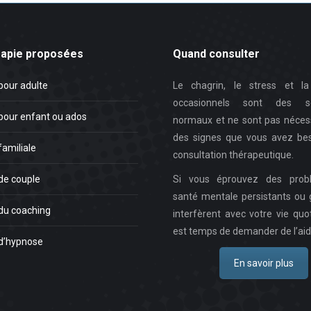
rapie proposées
Quand consulter
pour adulte
Le chagrin, le stress et la 
occasionnels sont des se
pour enfant ou ados
normaux et ne sont pas néces
des signes que vous avez bes
familiale
consultation thérapeutique.
de couple
Si vous éprouvez des prob
santé mentale persistants ou 
du coaching
interfèrent avec votre vie quot
est temps de demander de l’aid
d’hypnose
En savoir plus