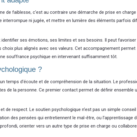
ne de faiblesse, c’est au contraire une démarche de prise en charg
e interrompue ni jugée, et mettre en lumière des éléments parfois diff
identifier ses émotions, ses limites et ses besoins. Il peut favorise
es choix plus alignés avec ses valeurs. Cet accompagnement permet aus
d’une souffrance psychique en intervenant suffisamment tôt.
ychologique ?
mps d’écoute et de compréhension de la situation. Le professionn
tes de la personne. Ce premier contact permet de définir ensemble 
t de respect. Le soutien psychologique n’est pas un simple conseil r
tion des pensées qui entretiennent le mal-être, ou l’apprentissage d
pprofondi, orienter vers un autre type de prise en charge ou collabor