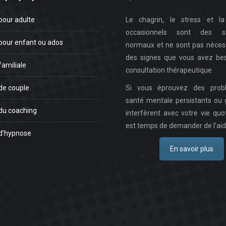
pour adulte
Le chagrin, le stress et la 
occasionnels sont des se
pour enfant ou ados
normaux et ne sont pas néces
des signes que vous avez bes
familiale
consultation thérapeutique.
de couple
Si vous éprouvez des prob
santé mentale persistants ou 
du coaching
interfèrent avec votre vie quot
est temps de demander de l’aid
d’hypnose
En savoir plus